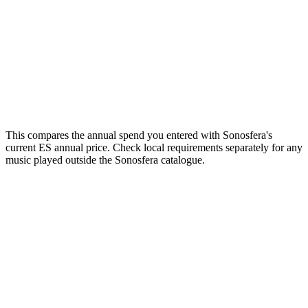
or
1
2
3
4
5
Your estimate
Enter your current annual spend to see the comparison.
Email me this breakdown
Send it
One email with your numbers and the licensing checklist. No
mailing list.
This compares the annual spend you entered with Sonosfera's
current ES annual price. Check local requirements separately for any
music played outside the Sonosfera catalogue.
Music that sounds like your brand
Studio members brief us and get custom tracks made for their rooms:
a catalogue nobody else plays.
Just here for one event?