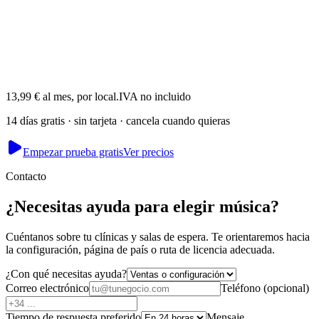
Akash
Fundador · dirige Mesmerising Beauty, Newcastle
13,99 € al mes, por local.
IVA no incluido
14 días gratis · sin tarjeta · cancela cuando quieras
Empezar prueba gratis
Ver precios
Contacto
¿Necesitas ayuda para elegir música?
Cuéntanos sobre tu clínicas y salas de espera. Te orientaremos hacia
la configuración, página de país o ruta de licencia adecuada.
¿Con qué necesitas ayuda?
Correo electrónico
Teléfono
(
opcional
)
Tiempo de respuesta preferido
Mensaje