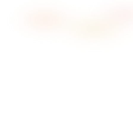
→
01
Elige el ambiente
02
Pulsa play