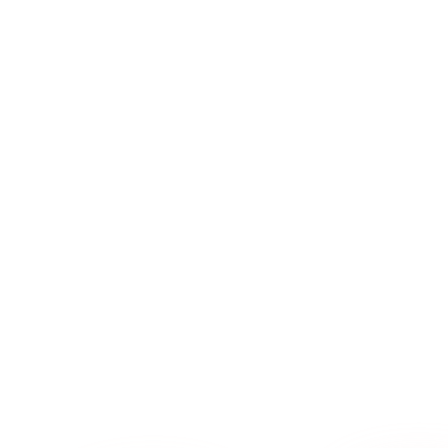
→
→
→