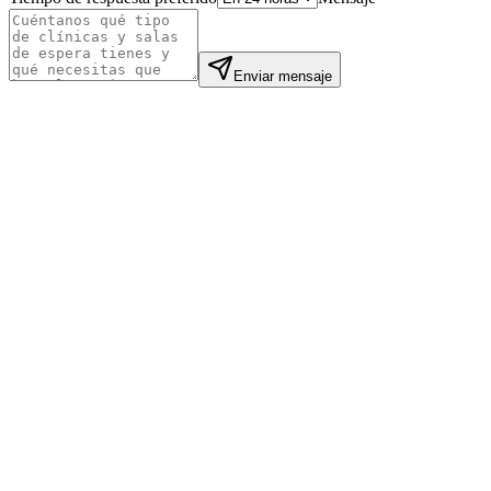
Enviar mensaje
Mei L.
Still Point Spa
·
London