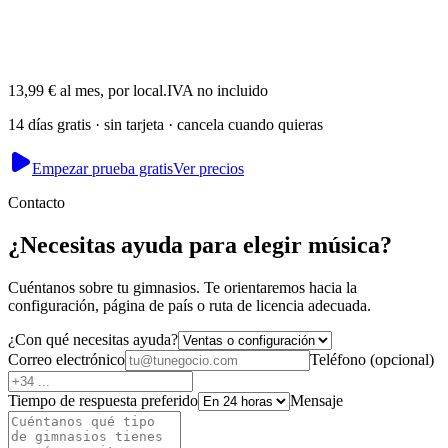
Akash
Fundador · dirige Mesmerising Beauty, Newcastle
13,99 € al mes, por local.
IVA no incluido
14 días gratis · sin tarjeta · cancela cuando quieras
Empezar prueba gratis
Ver precios
Contacto
¿Necesitas ayuda para elegir música?
Cuéntanos sobre tu gimnasios. Te orientaremos hacia la
configuración, página de país o ruta de licencia adecuada.
¿Con qué necesitas ayuda?
Correo electrónico
Teléfono
(
opcional
)
Tiempo de respuesta preferido
Mensaje