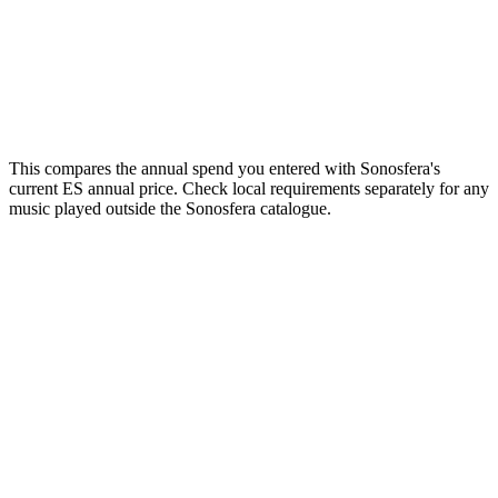
Your estimate
Enter your current annual spend to see the comparison.
Email me this breakdown
Send it
One email with your numbers and the licensing checklist. No
mailing list.
This compares the annual spend you entered with Sonosfera's
current ES annual price. Check local requirements separately for any
music played outside the Sonosfera catalogue.
Music that sounds like your brand
Studio members brief us and get custom tracks made for their rooms:
a catalogue nobody else plays.
Just here for one event?
Pop-up, market stall, wedding weekend: get covered for exactly the