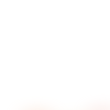
→
→
→