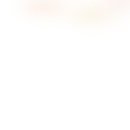
→
01
Elige el ambiente
02
Pulsa play
03