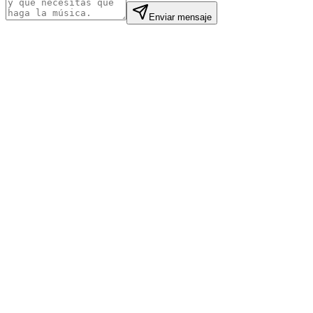
Enviar mensaje
Mei L.
Still Point Spa
·
London