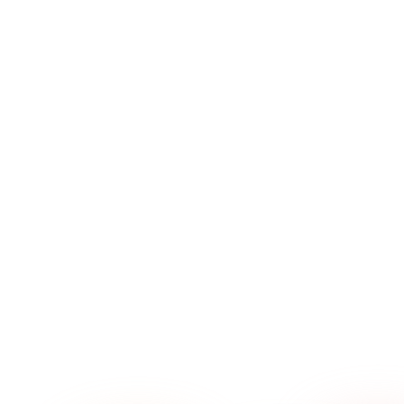
→
→
→