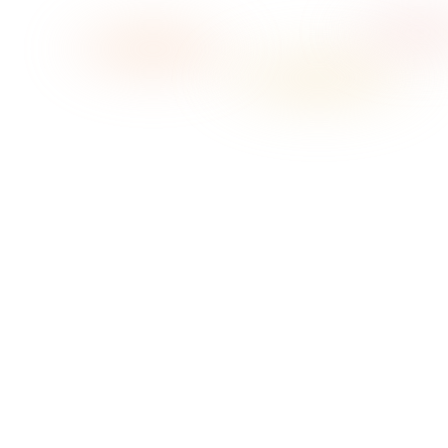
→
01
Scegli l'atmosfera
02
Premi play
03