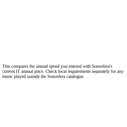
How many zones (independent streams)?
or
1
2
3
4
5
Your estimate
Enter your current annual spend to see the comparison.
Email me this breakdown
Send it
One email with your numbers and the licensing checklist. No
mailing list.
This compares the annual spend you entered with Sonosfera's
current IT annual price. Check local requirements separately for any
music played outside the Sonosfera catalogue.
Music that sounds like your brand
Studio members brief us and get custom tracks made for their rooms:
a catalogue nobody else plays.