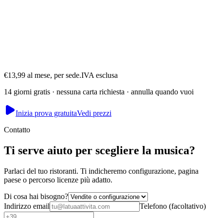
Akash
Fondatore · gestisce Mesmerising Beauty, Newcastle
€13,99 al mese, per sede.
IVA esclusa
14 giorni gratis · nessuna carta richiesta · annulla quando vuoi
Inizia prova gratuita
Vedi prezzi
Contatto
Ti serve aiuto per scegliere la musica?
Parlaci del tuo ristoranti. Ti indicheremo configurazione, pagina
paese o percorso licenze più adatto.
Di cosa hai bisogno?
Indirizzo email
Telefono
(
facoltativo
)