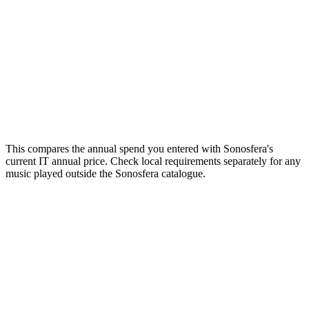
or
1
2
3
4
5
Your estimate
Enter your current annual spend to see the comparison.
Email me this breakdown
Send it
One email with your numbers and the licensing checklist. No
mailing list.
This compares the annual spend you entered with Sonosfera's
current IT annual price. Check local requirements separately for any
music played outside the Sonosfera catalogue.
Music that sounds like your brand
Studio members brief us and get custom tracks made for their rooms:
a catalogue nobody else plays.