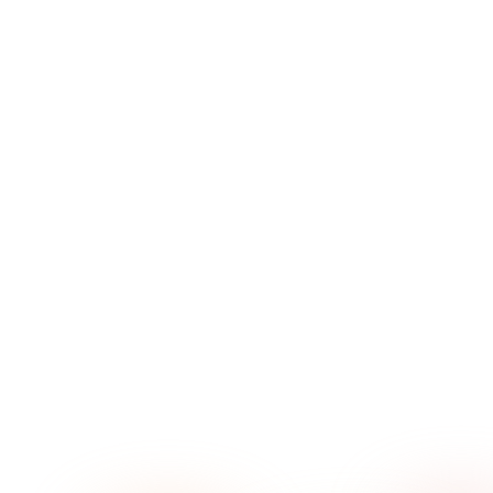
→
→
→