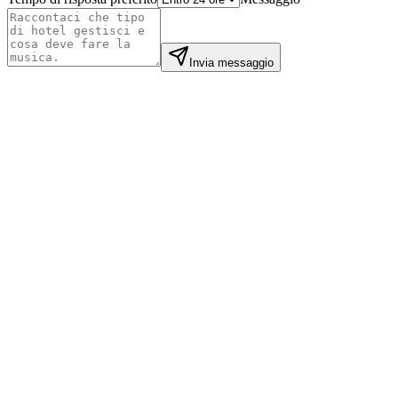
Invia messaggio
Mei L.
Still Point Spa
·
London