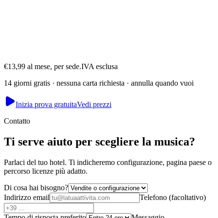
Akash
Fondatore · gestisce Mesmerising Beauty, Newcastle
€13,99 al mese, per sede.
IVA esclusa
14 giorni gratis · nessuna carta richiesta · annulla quando vuoi
Inizia prova gratuita
Vedi prezzi
Contatto
Ti serve aiuto per scegliere la musica?
Parlaci del tuo hotel. Ti indicheremo configurazione, pagina paese o
percorso licenze più adatto.
Di cosa hai bisogno?
Indirizzo email
Telefono
(
facoltativo
)
Tempo di risposta preferito
Messaggio