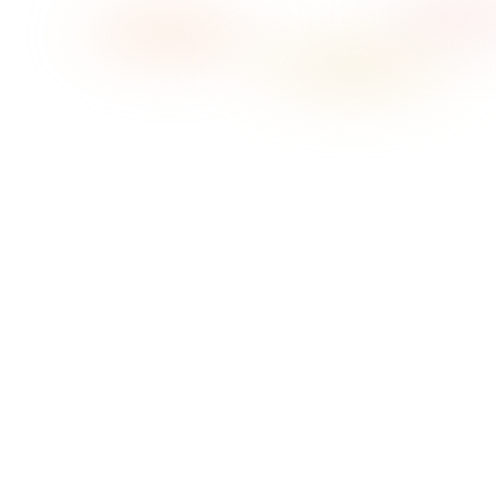
→
01
Scegli l'atmosfera
02
Premi play
03