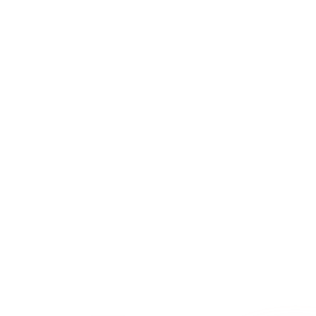
→
→
→