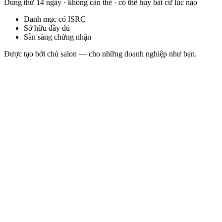
Dùng thử 14 ngày · không cần thẻ · có thể hủy bất cứ lúc nào
Danh mục có ISRC
Sở hữu đầy đủ
Sẵn sàng chứng nhận
Được tạo bởi chủ salon — cho những doanh nghiệp như bạn.
Nocturnal Theory
Sonosfera Original