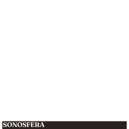
Sonosfera có dùng cho doanh nghiệp không?
Tôi cần thiết bị gì?
Sau khi đăng ký thì sao?
Làm sao để hủy?