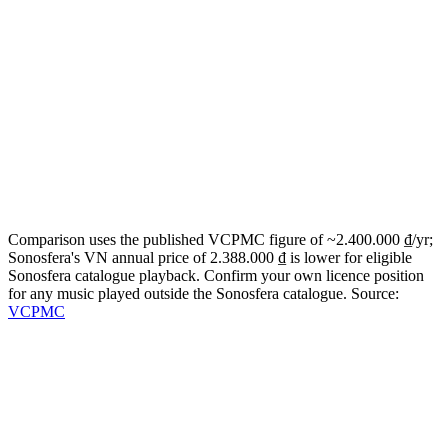
or
1
2
3
4
5
Your estimate
12.000 ₫
saved / year
Today:
2.400.000 ₫
/yr · Sonosfera annual for
1
zone
:
2.388.000 ₫
/yr
Email me this breakdown
Send it
One email with your numbers and the licensing checklist. No
mailing list.
Comparison uses the published VCPMC figure of ~2.400.000 ₫/yr;
Sonosfera's VN annual price of 2.388.000 ₫ is lower for eligible
Sonosfera catalogue playback. Confirm your own licence position
for any music played outside the Sonosfera catalogue.
Source:
VCPMC
Music that sounds like your brand
Studio members brief us and get custom tracks made for their rooms:
a catalogue nobody else plays.