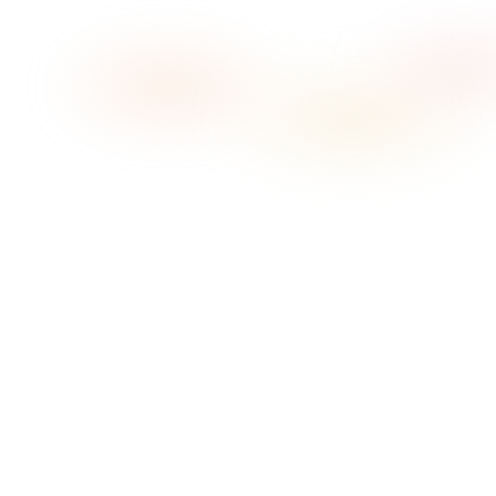
→
01
Chọn vibe
02
Bấm phát