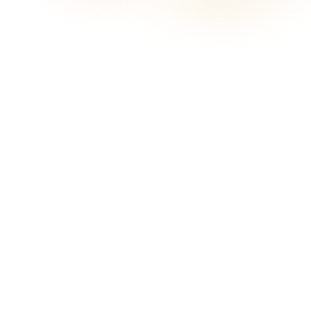
Sonosfera trong trang này nghĩa là gì?
Trong trang này, Sonosfera là dịch vụ nhạc nền cho doanh
nghiệp tại sonosfera.app: phát từ danh mục Sonosfera, giá
theo quốc gia, công cụ trình phát/hiển thị và hồ sơ sẵn sàng
cho chứng nhận. Đây không phải dự án văn hóa hoặc bảo
tàng Sonosfera ở Italy.
Khi nào Sonosfera phù hợp cho quán cà phê tại Vietnam?
Nhạc nào phù hợp cho quán cà phê?
Quán cà phê có nên dùng playlist cá nhân không?
Nhạc quán cà phê có nên thay đổi theo giờ?