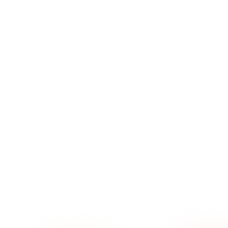
→
→
→