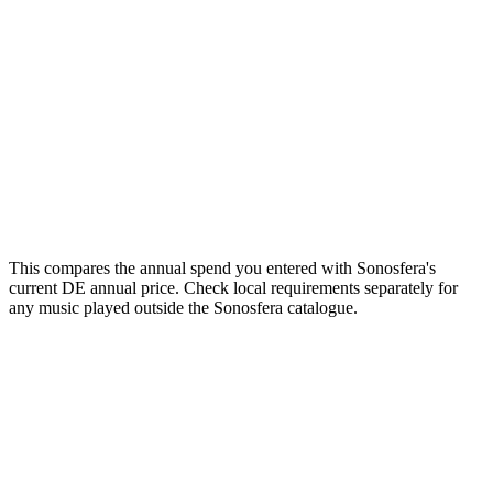
How many zones (independent streams)?
or
1
2
3
4
5
Your estimate
Enter your current annual spend to see the comparison.
Email me this breakdown
Send it
One email with your numbers and the licensing checklist. No
mailing list.
This compares the annual spend you entered with Sonosfera's
current DE annual price. Check local requirements separately for
any music played outside the Sonosfera catalogue.
Music that sounds like your brand
Studio members brief us and get custom tracks made for their rooms:
a catalogue nobody else plays.