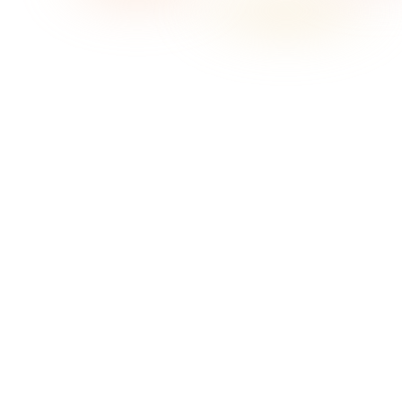
Was bedeutet Sonosfera auf dieser Seite?
Auf dieser Seite meint Sonosfera den Business-
Hintergrundmusikdienst auf sonosfera.app: Wiedergabe aus
dem Sonosfera-Katalog, länderspezifische Preise,
Player-/Display-Werkzeuge und zertifikatsfähige Nachweise.
Gemeint ist nicht das gleichnamige italienische Kultur- oder
Museumsprojekt Sonosfera.
Wann passt Sonosfera zu Friseursalons in Germany?
Welche Musik passt in einen Friseursalon?
Kann ein Salon private Streaming-Apps nutzen?
Muss Salonmusik nach Tageszeit wechseln?