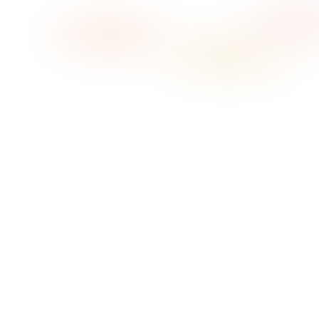
→
01
Stimmung wählen
02
Play drücken