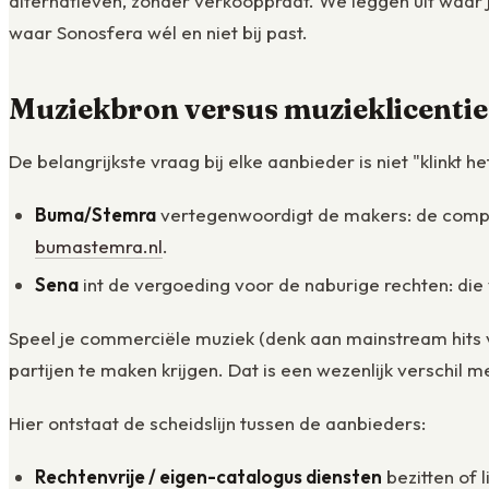
alternatieven, zonder verkooppraat. We leggen uit waar je
waar Sonosfera wél en niet bij past.
Muziekbron versus muzieklicentie: 
De belangrijkste vraag bij elke aanbieder is niet "klinkt 
Buma/Stemra
vertegenwoordigt de makers: de compon
bumastemra.nl
.
Sena
int de vergoeding voor de naburige rechten: di
Speel je commerciële muziek (denk aan mainstream hits vi
partijen te maken krijgen. Dat is een wezenlijk verschil me
Hier ontstaat de scheidslijn tussen de aanbieders:
Rechtenvrije / eigen-catalogus diensten
bezitten of 