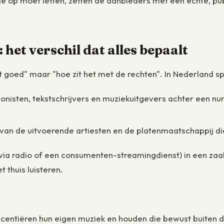
 op moet letten, zetten de aanbieders met een echte, publie
het verschil dat alles bepaalt
het goed" maar "hoe zit het met de rechten". In Nederland sp
isten, tekstschrijvers en muziekuitgevers achter een nu
e van de uitvoerende artiesten en de platenmaatschappij 
a radio of een consumenten-streamingdienst) in een zaak d
t thuis luisteren.
licentiëren hun eigen muziek en houden die bewust buiten