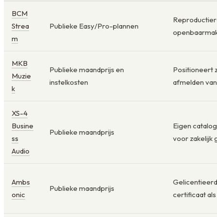
BCM
Reproductier
Strea
Publieke Easy/Pro-plannen
openbaarmakin
m
MKB
Publieke maandprijs en
Positioneert z
Muzie
instelkosten
afmelden va
k
XS-4
Busine
Eigen catalog
Publieke maandprijs
ss
voor zakelijk 
Audio
Ambs
Gelicentieer
Publieke maandprijs
onic
certificaat al