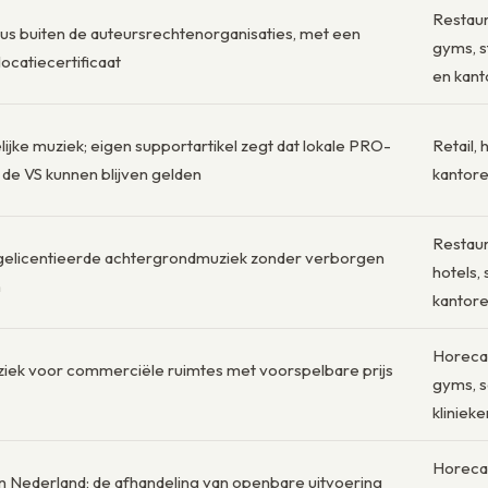
Restaura
us buiten de auteursrechtenorganisaties, met een
gyms, st
ocatiecertificaat
en kant
lijke muziek; eigen supportartikel zegt dat lokale PRO-
Retail, 
 de VS kunnen blijven gelden
kantore
Restaura
gelicentieerde achtergrondmuziek zonder verborgen
hotels, 
n
kantor
Horeca,
ziek voor commerciële ruimtes met voorspelbare prijs
gyms, sa
klinieke
Horeca, 
n Nederland; de afhandeling van openbare uitvoering