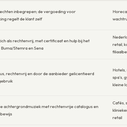
echten inbegrepen; de vergoeding voor
Horeca, 
g regelt de klant zelf
wachtru
Nederla
ich als rechtenvrij, met certificaat en hulp bij het
retail, 
n Buma/Stemra en Sena
filiaalb
Hotels, 
us, rechtenvrij en door de aanbieder gelicentieerd
spa's, 
gebruik
kleine l
Cafés, 
de achtergrondmuziek met rechtenvrije catalogus en
klinieke
s bewijs
retail