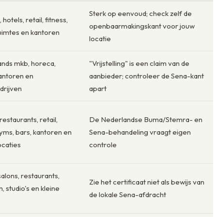
Sterk op eenvoud; check zelf de
hotels, retail, fitness,
openbaarmakingskant voor jouw
imtes en kantoren
locatie
nds mkb, horeca,
"Vrijstelling" is een claim van de
kantoren en
aanbieder; controleer de Sena-kant
edrijven
apart
restaurants, retail,
De Nederlandse Buma/Stemra- en
gyms, bars, kantoren en
Sena-behandeling vraagt eigen
ocaties
controle
salons, restaurants,
Zie het certificaat niet als bewijs van
n, studio's en kleine
de lokale Sena-afdracht