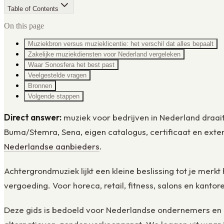
Table of Contents
On this page
Muziekbron versus muzieklicentie: het verschil dat alles bepaalt
Zakelijke muziekdiensten voor Nederland vergeleken
Waar Sonosfera het best past
Veelgestelde vragen
Bronnen
Volgende stappen
Direct answer:
muziek voor bedrijven in Nederland draait
Buma/Stemra, Sena, eigen catalogus, certificaat en exter
Nederlandse aanbieders
.
Achtergrondmuziek lijkt een kleine beslissing tot je merk
vergoeding. Voor horeca, retail, fitness, salons en kant
Deze gids is bedoeld voor Nederlandse ondernemers en lo