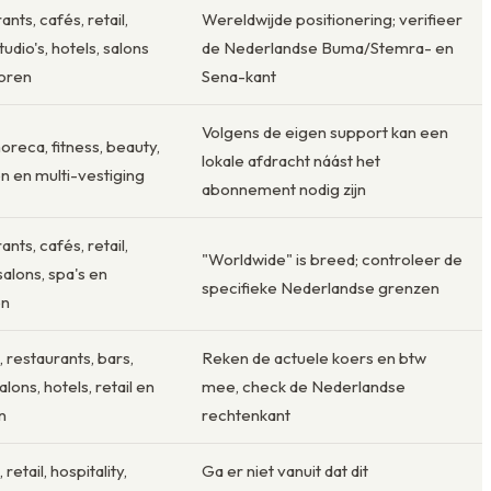
nts, cafés, retail,
Wereldwijde positionering; verifieer
udio's, hotels, salons
de Nederlandse Buma/Stemra- en
oren
Sena-kant
Volgens de eigen support kan een
horeca, fitness, beauty,
lokale afdracht náást het
n en multi-vestiging
abonnement nodig zijn
nts, cafés, retail,
"Worldwide" is breed; controleer de
salons, spa's en
specifieke Nederlandse grenzen
en
 restaurants, bars,
Reken de actuele koers en btw
lons, hotels, retail en
mee, check de Nederlandse
n
rechtenkant
retail, hospitality,
Ga er niet vanuit dat dit