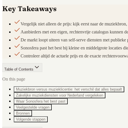
Key Takeaways
Vergelijk niet alleen de prijs: kijk eerst naar de muziekb
Aanbieders met een eigen, rechtenvrije catalogus kunnen 
De markt loopt uiteen van self-serve diensten met publieke p
Sonosfera past het best bij kleine en middelgrote locaties d
Controleer altijd de actuele prijs en de exacte rechtenvoor
Table of Contents
On this page
Muziekbron versus muzieklicentie: het verschil dat alles bepaalt
Zakelijke muziekdiensten voor Nederland vergeleken
Waar Sonosfera het best past
Veelgestelde vragen
Bronnen
Volgende stappen