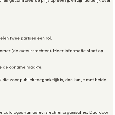
k gecontroleerde prijs op een rij, en zijn duidelijk over
elen twee partijen een rol:
mmer (de auteursrechten). Meer informatie staat op
die de opname maakte.
ie voor publiek toegankelijk is, dan kun je met beide
 de catalogus van auteursrechtenorganisaties. Daardoor