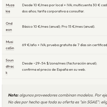
Muza
Desde 10 €/mes por local + IVA; multicuenta 30 € ca
kia
dos años; tarifa corporativa a consultar.
Ond
Básico 10 €/mes (anual); Pro 15 €/mes (anual).
eon
Musi
69 €/año + IVA; prueba gratuita de 7 días sin certifica
caSin
Soun
Desde ~29-54 $/zona/mes (facturación anual);
dtrac
confirma el precio de España en su web.
k
Nota:
algunos proveedores combinan modelos. Por eje
No des por hecho que toda su oferta es "sin SGAE": eli