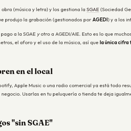
obra (música y letra) y los gestiona la
SGAE
(Sociedad Gen
que produjo la grabación (gestionados por
AGEDI
) y a los 
n pago a la SGAE
y
otro a AGEDI/AIE. Esto es lo que mucho
tros, el aforo y el uso de la música, así que
la única cifr
ren en el local
potify, Apple Music o una radio comercial ya está todo res
un negocio. Usarlas en tu peluquería o tienda te deja igu
gos "sin SGAE"