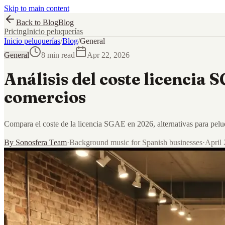
Skip to main content
Back to Blog
Blog
Pricing
Inicio peluquerías
Inicio peluquerías
/
Blog
/
General
General
8 min read
Apr 22, 2026
Análisis del coste licencia 
comercios
Compara el coste de la licencia SGAE en 2026, alternativas para peluq
By
Sonosfera Team
·
Background music for Spanish businesses
·
April 