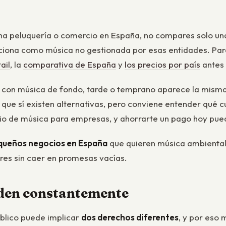
na peluquería o comercio en España, no compares solo un
siciona como música no gestionada por esas entidades. Par
ail
, la
comparativa de España
y
los precios por país
antes 
io con música de fondo, tarde o temprano aparece la misma
que sí existen alternativas, pero conviene entender qué c
icio de música para empresas, y ahorrarte un pago hoy pued
pequeños negocios en España
que quieren música ambiental 
res sin caer en promesas vacías.
nden constantemente
úblico puede implicar
dos derechos diferentes
, y por eso